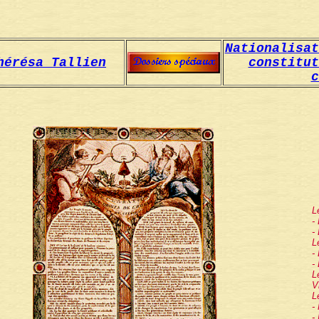
Nationalisat
hérésa Tallien
constitut
c
L
-
-
L
-
-
L
V
L
-
-