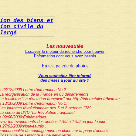
ion des biens et
ion civile du
lergé
Les nouveautés
Essayez le moteur de recherche pour trouver
l'information dont vous avez besoin
En test galerie de photos
Vous souhaitez être informé
des mises à jour du site ?
e 23/12/2009:Lettre d'information No 2:
 La réorganisation de la France en 83 départements
 Le feuilleton "La révolution française" sur http://internetalis.fr/histoire
e 13/10/2009:Lettre d'information No 1:
 Les journées révolutionnaire des 5 et 6 octobre 1789
 La sortie du DVD "La Révolution française"
e 09/06/2009:Éphémérides:
ivez les évènements des années 1789 à 1799 au jour le jour.
e 27/02/2009:Nouveautés :
 Fonctionnalité de sondage mise en place sur la page d'accueil
 Possibilité de s'inscrire à une news letter